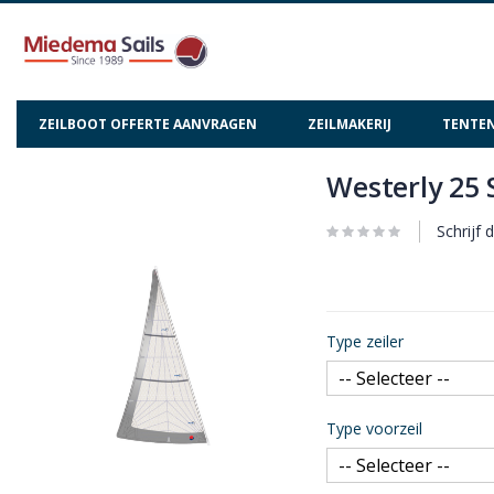
ZEILBOOT OFFERTE AANVRAGEN
ZEILMAKERIJ
TENTEN
Westerly 25 
Ga
Ga
naar
naar
het
het
Schrijf 
einde
begin
van
van
de
de
afbeeldingen-
afbeeldingen-
Type zeiler
gallerij
gallerij
Type voorzeil