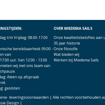
INGSTIJDEN:
OVER MIEDEMA SAILS
ag t/m Vrijdag: 08.00-17.00
Onze kwaliteitsbeloftes aan 
35 jaar historie
nische bereikbaarheid: 09.00 -
Onze filosofie
 en van
Wat bieden wij
17.00 uur. Van 12.00 - 13.00
Werken bij Miedema Sails
enieten wij met ons team van
nchpauze.
dag: Aleen op afspraak
nd.
g: gesloten
ene- leveringsvoorwaarden
| Alle rechten voorbehouden a
ssie Design
|