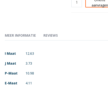
aanvrage
MEER INFORMATIE
REVIEWS
Meer
I Maat
12.63
informatie
J Maat
3.73
P-Maat
10.98
E-Maat
4.11