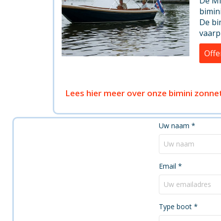
De Mi
bimin
De bi
vaarpl
Offe
Lees hier meer over onze bimini zonne
Uw naam
*
Email
*
Type boot
*