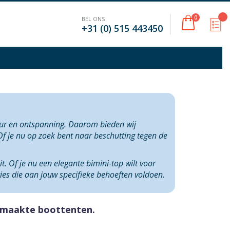
Cart
producten
0
BEL ONS
M
+31 (0) 515 443450
uur en ontspanning. Daarom bieden wij
f je nu op zoek bent naar beschutting tegen de
. Of je nu een elegante bimini-top wilt voor
ies die aan jouw specifieke behoeften voldoen.
gemaakte boottenten.