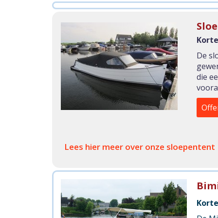
Slo
Korte
De sl
gewen
die e
voora
Offe
Lees hier meer over onze sloepentent
Bim
Korte