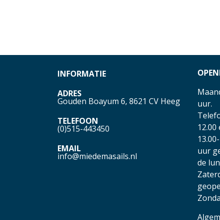
OPEN
INFORMATIE
Maand
ADRES
Gouden Boayum 6, 8621 CV Heeg
uur.
Telefo
TELEFOON
12.00
(0)515-443450
13.00-
EMAIL
uur g
info@miedemasails.nl
de lu
Zater
geope
Zonda
Algem