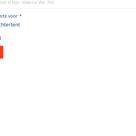
ferte voor:
*
chtertent
t