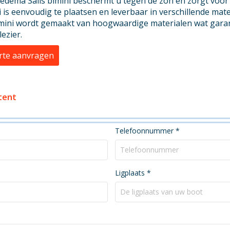
edema Sails bimini beschermt u tegen de zon en zorgt voo
i is eenvoudig te plaatsen en leverbaar in verschillende mate
mini wordt gemaakt van hoogwaardige materialen wat garant
ezier.
rte aanvragen
tent
Telefoonnummer
*
Ligplaats
*