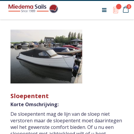
Ca
pr
0
My Qu
Sloepentent
Korte Omschrijving:
De sloepentent mag de lijn van de sloep niet
verstoren maar de sloepentent moet daarintegen
wel het gewenste comfort bieden. Of u nu een
sloepentent met achterkleed wilt of u bent