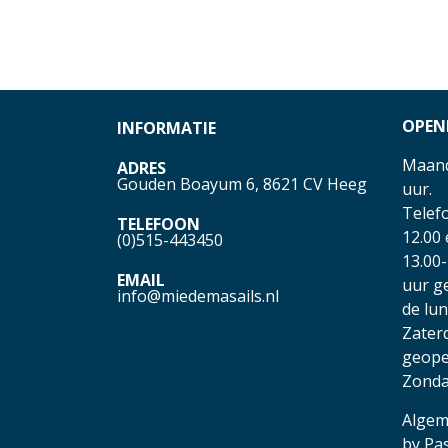
OPEN
INFORMATIE
Maand
ADRES
Gouden Boayum 6, 8621 CV Heeg
uur.
Telefo
TELEFOON
12.00
(0)515-443450
13.00-
EMAIL
uur g
info@miedemasails.nl
de lu
Zater
geope
Zonda
Algem
by
Pa