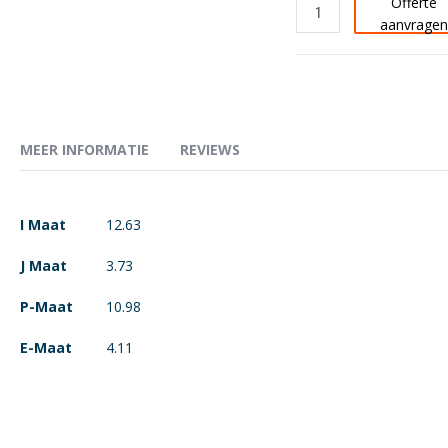
Offerte
aanvrage
MEER INFORMATIE
REVIEWS
Meer
I Maat
12.63
informatie
J Maat
3.73
P-Maat
10.98
E-Maat
4.11