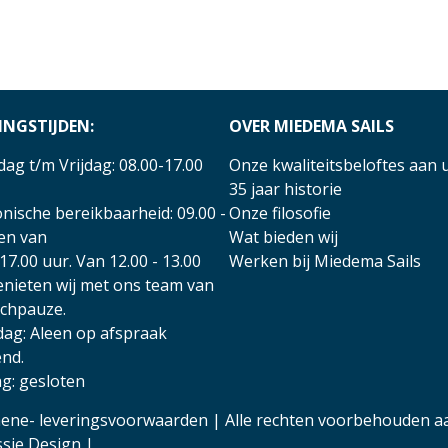
INGSTIJDEN:
OVER MIEDEMA SAILS
ag t/m Vrijdag: 08.00-17.00
Onze kwaliteitsbeloftes aan 
35 jaar historie
nische bereikbaarheid: 09.00 -
Onze filosofie
 en van
Wat bieden wij
17.00 uur. Van 12.00 - 13.00
Werken bij Miedema Sails
enieten wij met ons team van
nchpauze.
dag: Aleen op afspraak
nd.
g: gesloten
ene- leveringsvoorwaarden
| Alle rechten voorbehouden a
ssie Design
|