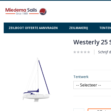
ZEILBOOT OFFERTE AANVRAGEN
ZEILMAKERIJ
TENTEN
Westerly 25
Ga
Ga
naar
naar
het
het
Schrijf 
einde
begin
van
van
de
de
afbeeldingen-
afbeeldingen-
Tentwerk
gallerij
gallerij