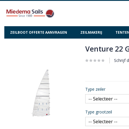
ZEILBOOT OFFERTE AANVRAGEN
ZEILMAKERIJ
TENTEN
Venture 22 G
Ga
Ga
naar
naar
het
het
Schrijf 
einde
begin
van
van
de
de
afbeeldingen-
afbeeldingen-
Type zeiler
gallerij
gallerij
Type grootzeil