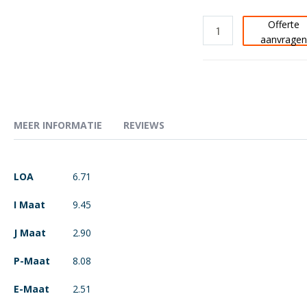
Offerte
aanvrage
MEER INFORMATIE
REVIEWS
Meer
LOA
6.71
informatie
I Maat
9.45
J Maat
2.90
P-Maat
8.08
E-Maat
2.51