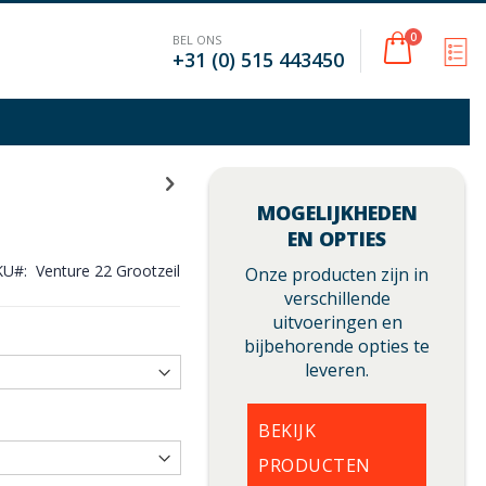
Cart
0
BEL ONS
M
+31 (0) 515 443450
MOGELIJKHEDEN
EN OPTIES
KU
Venture 22 Grootzeil
Onze producten zijn in
verschillende
uitvoeringen en
bijbehorende opties te
leveren.
BEKIJK
PRODUCTEN