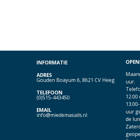
OPEN
INFORMATIE
Maand
ADRES
Gouden Boayum 6, 8621 CV Heeg
uur.
Telefo
TELEFOON
12.00
(0)515-443450
13.00-
EMAIL
uur g
info@miedemasails.nl
de lu
Zater
geope