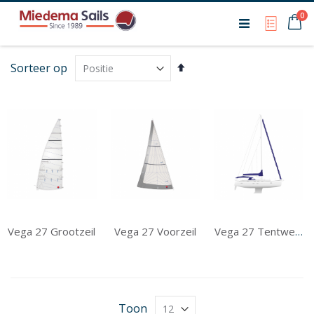
Ca
0
My Qu
Van
Sorteer op
hoog
naar
laag
sorteren
Vega 27 Grootzeil
Vega 27 Voorzeil
Vega 27 Tentwerk
Toon