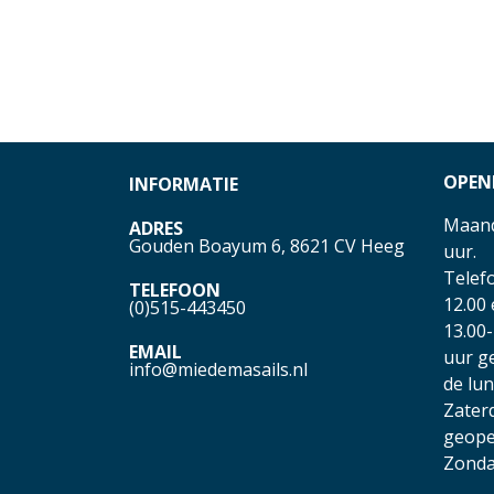
OPEN
INFORMATIE
Maand
ADRES
Gouden Boayum 6, 8621 CV Heeg
uur.
Telefo
TELEFOON
12.00
(0)515-443450
13.00-
EMAIL
uur g
info@miedemasails.nl
de lu
Zater
geope
Zonda