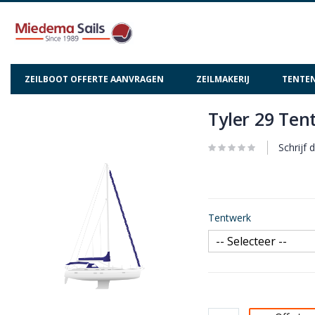
ZEILBOOT OFFERTE AANVRAGEN
ZEILMAKERIJ
TENTEN
Tyler 29 Ten
Ga
Ga
naar
naar
het
het
Schrijf 
einde
begin
van
van
de
de
afbeeldingen-
afbeeldingen-
Tentwerk
gallerij
gallerij