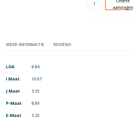
Offerte
aanvrage
MEER INFORMATIE
REVIEWS
Meer
LOA
8.84
informatie
I Maat
10.67
J Maat
3.35
P-Maat
8.89
E-Maat
3.20