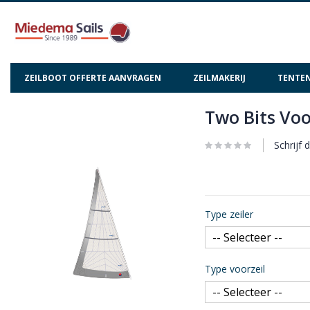
ZEILBOOT OFFERTE AANVRAGEN
ZEILMAKERIJ
TENTEN
Two Bits Voo
Ga
Ga
naar
naar
het
het
Schrijf 
einde
begin
van
van
de
de
afbeeldingen-
afbeeldingen-
Type zeiler
gallerij
gallerij
Type voorzeil