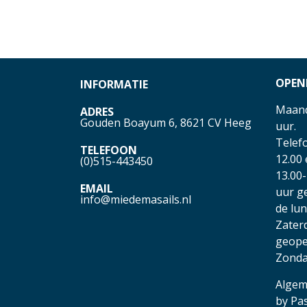
OPEN
INFORMATIE
Maand
ADRES
Gouden Boayum 6, 8621 CV Heeg
uur.
Telefo
TELEFOON
12.00
(0)515-443450
13.00-
EMAIL
uur g
info@miedemasails.nl
de lu
Zater
geope
Zonda
Algem
by
Pa