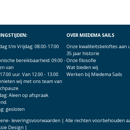
INGSTIJDEN:
OVER MIEDEMA SAILS
ag t/m Vrijdag: 08.00-17.00
Onze kwaliteitsbeloftes aan 
35 jaar historie
nische bereikbaarheid: 09.00 -
Onze filosofie
 en van
Wat bieden wij
17.00 uur. Van 12.00 - 13.00
Werken bij Miedema Sails
enieten wij met ons team van
nchpauze.
dag: Aleen op afspraak
nd.
g: gesloten
ene- leveringsvoorwaarden
| Alle rechten voorbehouden a
ssie Design
|