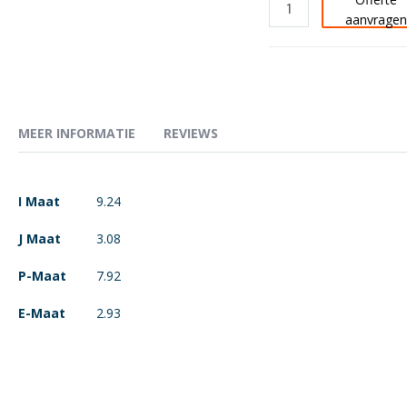
aanvrage
MEER INFORMATIE
REVIEWS
Meer
I Maat
9.24
informatie
J Maat
3.08
P-Maat
7.92
E-Maat
2.93