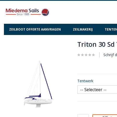
ZEILBOOT OFFERTE AANVRAGEN
ZEILMAKERIJ
TENTEN
Triton 30 Sd
Ga
Ga
naar
naar
het
het
Schrijf 
einde
begin
van
van
de
de
afbeeldingen-
afbeeldingen-
Tentwerk
gallerij
gallerij