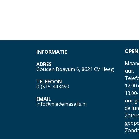
OPEN
INFORMATIE
Maand
ADRES
Gouden Boayum 6, 8621 CV Heeg
uur.
Telefo
TELEFOON
12.00
(0)515-443450
13.00-
EMAIL
uur g
info@miedemasails.nl
de lu
Zater
geope
Zonda