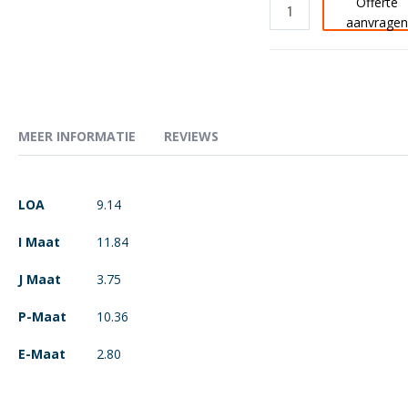
Offerte
aanvrage
MEER INFORMATIE
REVIEWS
Meer
LOA
9.14
informatie
I Maat
11.84
J Maat
3.75
P-Maat
10.36
E-Maat
2.80