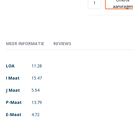
aanvrage
MEER INFORMATIE
REVIEWS
Meer
LOA
11.28
informatie
I Maat
15.47
J Maat
5.94
P-Maat
13.79
E-Maat
4.72