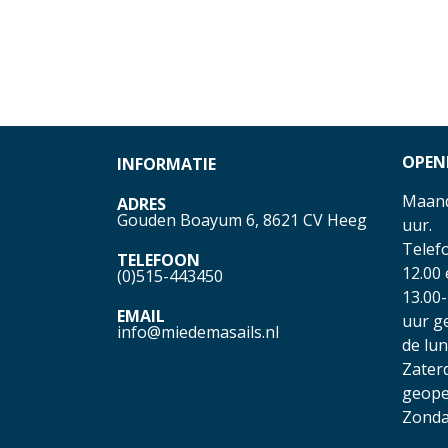
OPEN
INFORMATIE
Maand
ADRES
Gouden Boayum 6, 8621 CV Heeg
uur.
Telefo
TELEFOON
12.00
(0)515-443450
13.00-
EMAIL
uur g
info@miedemasails.nl
de lu
Zater
geope
Zonda