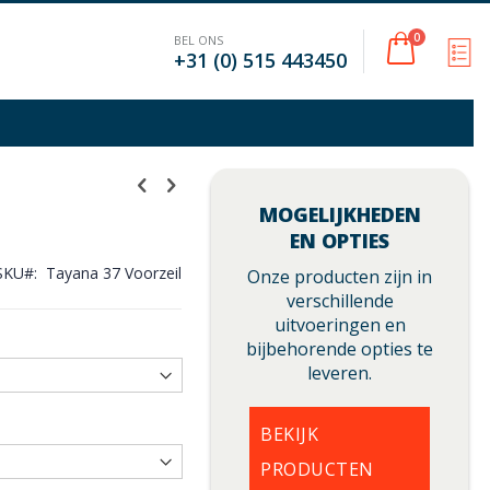
Cart
0
BEL ONS
M
+31 (0) 515 443450
MOGELIJKHEDEN
EN OPTIES
SKU
Tayana 37 Voorzeil
Onze producten zijn in
verschillende
uitvoeringen en
bijbehorende opties te
leveren.
BEKIJK
PRODUCTEN