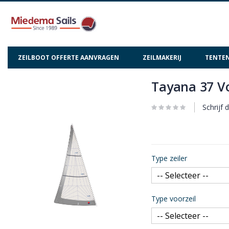
ZEILBOOT OFFERTE AANVRAGEN
ZEILMAKERIJ
TENTEN
Tayana 37 Vo
Ga
Ga
naar
naar
het
het
Schrijf 
einde
begin
van
van
de
de
afbeeldingen-
afbeeldingen-
Type zeiler
gallerij
gallerij
Type voorzeil