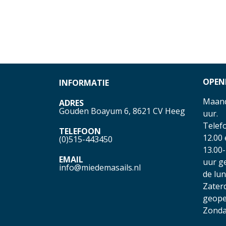
OPEN
INFORMATIE
Maand
ADRES
Gouden Boayum 6, 8621 CV Heeg
uur.
Telefo
TELEFOON
12.00
(0)515-443450
13.00-
EMAIL
uur g
info@miedemasails.nl
de lu
Zater
geope
Zonda