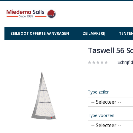
ZEILBOOT OFFERTE AANVRAGEN
ZEILMAKERIJ
TENTEN
Taswell 56 S
Ga
Ga
naar
naar
het
het
Schrijf 
einde
begin
van
van
de
de
afbeeldingen-
afbeeldingen-
Type zeiler
gallerij
gallerij
Type voorzeil