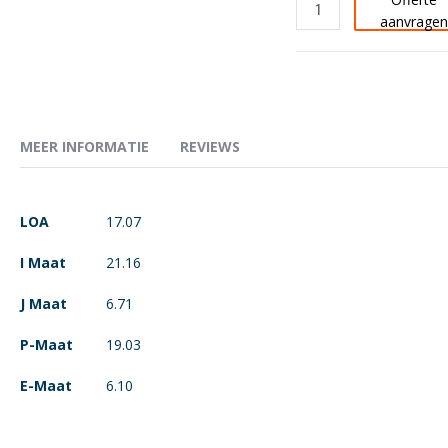
aanvrage
MEER INFORMATIE
REVIEWS
Meer
LOA
17.07
informatie
I Maat
21.16
J Maat
6.71
P-Maat
19.03
E-Maat
6.10