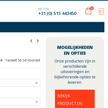
Cart
0
BEL ONS
M
+31 (0) 515 443450
MOGELIJKHEDEN
EN OPTIES
U
Taswell 56 Sd Voorzeil
Onze producten zijn in
verschillende
uitvoeringen en
bijbehorende opties te
leveren.
BEKIJK
PRODUCTEN