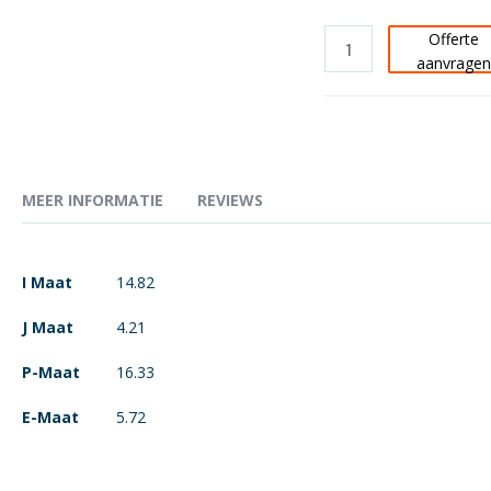
Offerte
aanvrage
MEER INFORMATIE
REVIEWS
Meer
I Maat
14.82
informatie
J Maat
4.21
P-Maat
16.33
E-Maat
5.72