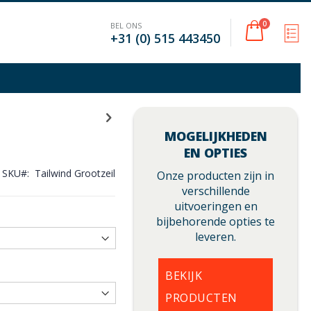
Cart
0
BEL ONS
M
+31 (0) 515 443450
MOGELIJKHEDEN
EN OPTIES
SKU
Tailwind Grootzeil
Onze producten zijn in
verschillende
uitvoeringen en
bijbehorende opties te
leveren.
BEKIJK
PRODUCTEN