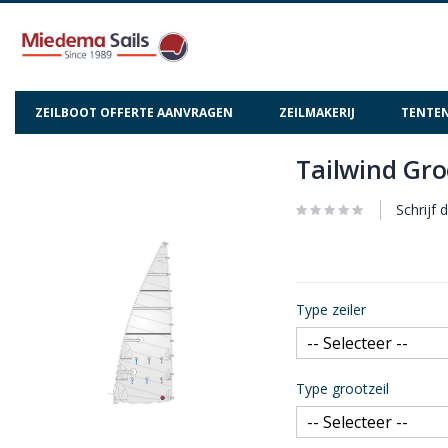
ZEILBOOT OFFERTE AANVRAGEN
ZEILMAKERIJ
TENTEN
Tailwind Gro
Ga
Ga
naar
naar
het
het
Schrijf 
einde
begin
van
van
de
de
afbeeldingen-
afbeeldingen-
Type zeiler
gallerij
gallerij
Type grootzeil