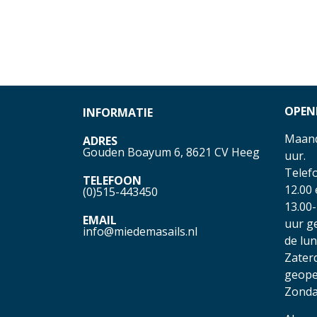
OPEN
INFORMATIE
Maand
ADRES
Gouden Boayum 6, 8621 CV Heeg
uur.
Telefo
TELEFOON
12.00
(0)515-443450
13.00-
EMAIL
uur g
info@miedemasails.nl
de lu
Zater
geope
Zonda