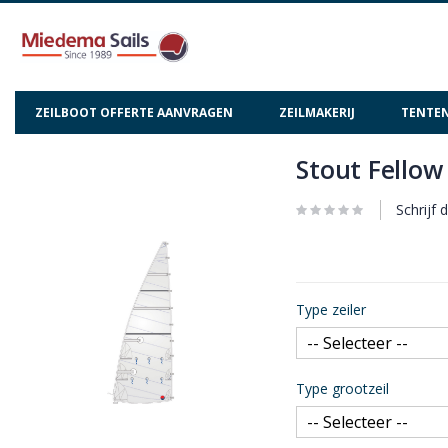
ZEILBOOT OFFERTE AANVRAGEN
ZEILMAKERIJ
TENTEN
Stout Fellow
Ga
Ga
naar
naar
het
het
Schrijf 
einde
begin
van
van
de
de
afbeeldingen-
afbeeldingen-
Type zeiler
gallerij
gallerij
Type grootzeil