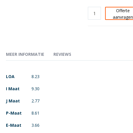
Offerte
aanvrage
MEER INFORMATIE
REVIEWS
Meer
LOA
8.23
informatie
I Maat
9.30
J Maat
2.77
P-Maat
8.61
E-Maat
3.66