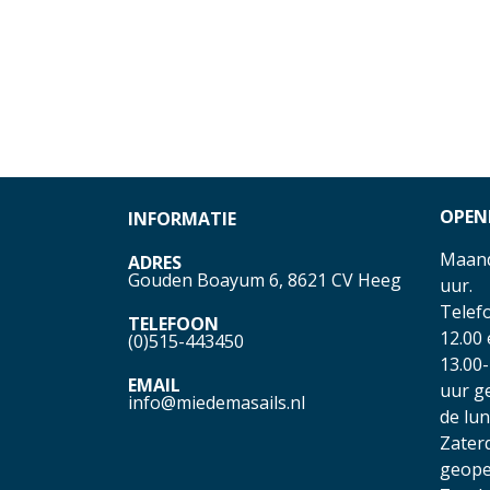
OPEN
INFORMATIE
Maand
ADRES
Gouden Boayum 6, 8621 CV Heeg
uur.
Telefo
TELEFOON
12.00
(0)515-443450
13.00-
EMAIL
uur g
info@miedemasails.nl
de lu
Zater
geope