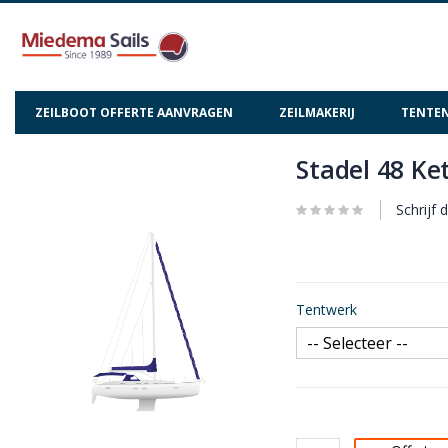
ZEILBOOT OFFERTE AANVRAGEN
ZEILMAKERIJ
TENTEN
Stadel 48 Ke
Ga
Ga
naar
naar
het
het
Schrijf 
einde
begin
van
van
de
de
afbeeldingen-
afbeeldingen-
Tentwerk
gallerij
gallerij