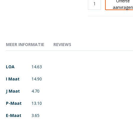
Offerte
aanvrage
MEER INFORMATIE
REVIEWS
Meer
LOA
14.63
informatie
I Maat
14.90
J Maat
4.70
P-Maat
13.10
E-Maat
3.65