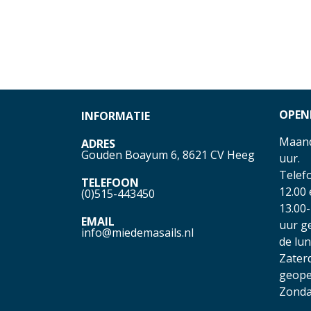
OPEN
INFORMATIE
Maand
ADRES
Gouden Boayum 6, 8621 CV Heeg
uur.
Telefo
TELEFOON
12.00
(0)515-443450
13.00-
EMAIL
uur g
info@miedemasails.nl
de lu
Zater
geope
Zonda