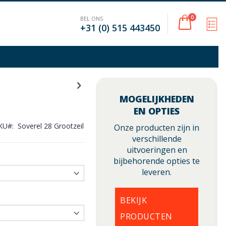
Cart
0
BEL ONS
M
+31 (0) 515 443450
MOGELIJKHEDEN
EN OPTIES
KU
Soverel 28 Grootzeil
Onze producten zijn in
verschillende
uitvoeringen en
bijbehorende opties te
leveren.
BEKIJK
PRODUCTEN