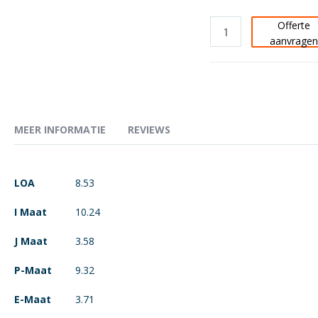
Offerte
aanvrage
MEER INFORMATIE
REVIEWS
Meer
LOA
8.53
informatie
I Maat
10.24
J Maat
3.58
P-Maat
9.32
E-Maat
3.71