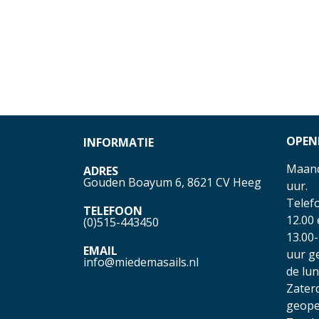
OPEN
INFORMATIE
Maand
ADRES
Gouden Boayum 6, 8621 CV Heeg
uur.
Telefo
TELEFOON
12.00
(0)515-443450
13.00-
EMAIL
uur g
info@miedemasails.nl
de lu
Zater
geope