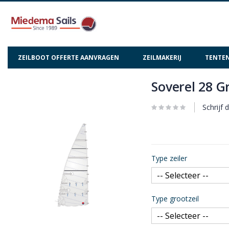
ZEILBOOT OFFERTE AANVRAGEN
ZEILMAKERIJ
TENTEN
Soverel 28 G
Ga
Ga
naar
naar
het
het
Schrijf 
einde
begin
van
van
de
de
afbeeldingen-
afbeeldingen-
Type zeiler
gallerij
gallerij
Type grootzeil