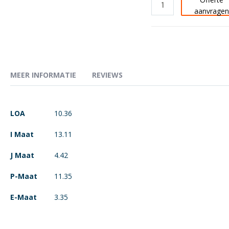
aanvrage
MEER INFORMATIE
REVIEWS
Meer
LOA
10.36
informatie
I Maat
13.11
J Maat
4.42
P-Maat
11.35
E-Maat
3.35