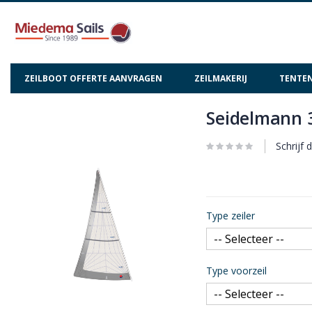
ZEILBOOT OFFERTE AANVRAGEN
ZEILMAKERIJ
TENTEN
Seidelmann 3
Ga
Ga
naar
naar
het
het
Schrijf 
einde
begin
van
van
de
de
afbeeldingen-
afbeeldingen-
Type zeiler
gallerij
gallerij
Type voorzeil