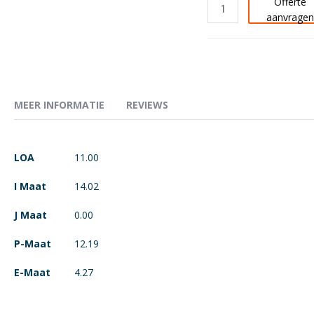
Offerte
aanvrage
MEER INFORMATIE
REVIEWS
Meer
LOA
11.00
informatie
I Maat
14.02
J Maat
0.00
P-Maat
12.19
E-Maat
4.27