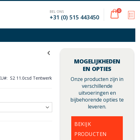
Cart
0
BEL ONS
M
+31 (0) 515 443450
MOGELIJKHEDEN
EN OPTIES
KU
S2 11.0csd Tentwerk
Onze producten zijn in
verschillende
uitvoeringen en
bijbehorende opties te
leveren.
BEKIJK
PRODUCTEN