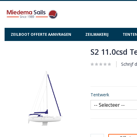
ZEILBOOT OFFERTE AANVRAGEN
ZEILMAKERIJ
TENTEN
S2 11.0csd 
Ga
Ga
naar
naar
het
het
Schrijf 
einde
begin
van
van
de
de
afbeeldingen-
afbeeldingen-
Tentwerk
gallerij
gallerij