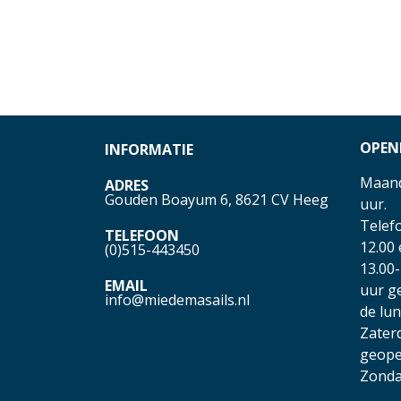
OPEN
INFORMATIE
Maand
ADRES
Gouden Boayum 6, 8621 CV Heeg
uur.
Telefo
TELEFOON
12.00
(0)515-443450
13.00-
EMAIL
uur g
info@miedemasails.nl
de lu
Zater
geope
Zonda