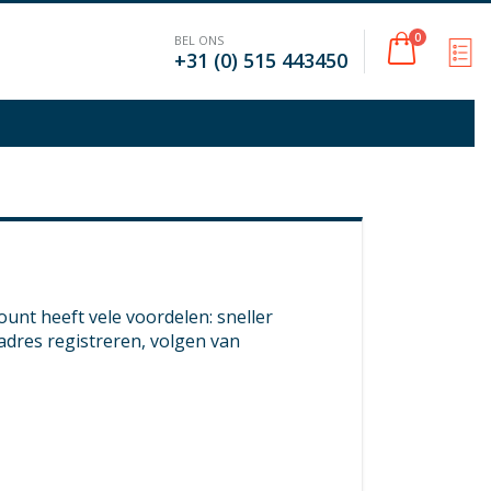
Cart
0
BEL ONS
M
+31 (0) 515 443450
nt heeft vele voordelen: sneller
adres registreren, volgen van