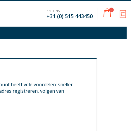
Cart
0
BEL ONS
M
+31 (0) 515 443450
nt heeft vele voordelen: sneller
adres registreren, volgen van