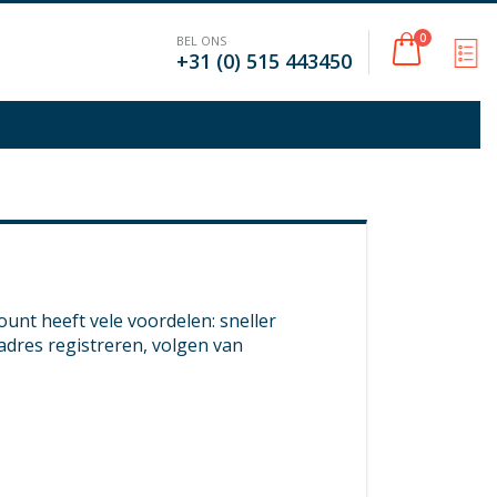
Cart
0
BEL ONS
M
+31 (0) 515 443450
nt heeft vele voordelen: sneller
adres registreren, volgen van