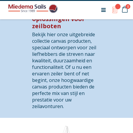
Ca
pr
0
My Qu
Duurzame canvas
oplossingen voor
zeilboten
Bekijk hier onze uitgebreide
collectie canvas producten,
speciaal ontworpen voor zeil
liefhebbers die streven naar
kwaliteit, duurzaamheid en
functionaliteit. Of u nu een
ervaren zeiler bent of net
begint, onze hoogwaardige
canvas producten bieden de
perfecte mix van stijl en
prestatie voor uw
zeilavonturen.