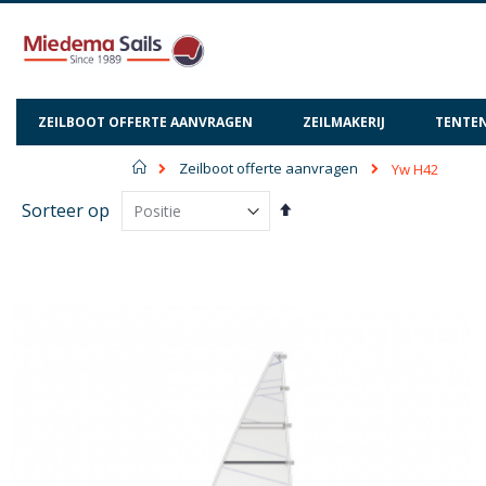
ZEILBOOT OFFERTE AANVRAGEN
ZEILMAKERIJ
TENTEN
Home
Zeilboot offerte aanvragen
Yw H42
Van
Sorteer op
hoog
naar
laag
sorteren