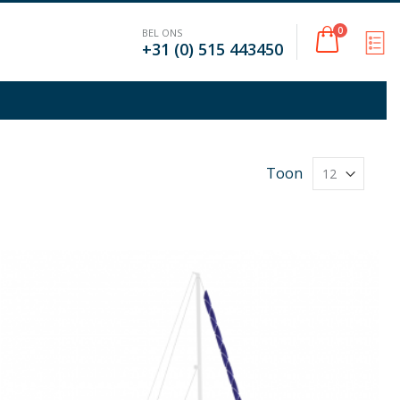
Cart
0
BEL ONS
M
+31 (0) 515 443450
Toon