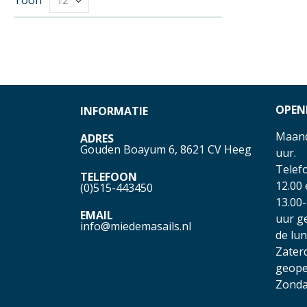
OPEN
INFORMATIE
Maand
ADRES
Gouden Boayum 6, 8621 CV Heeg
uur.
Telefo
TELEFOON
12.00
(0)515-443450
13.00-
EMAIL
uur g
info@miedemasails.nl
de lu
Zater
geope
Zonda