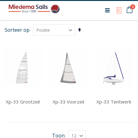
Ca
0
My Qu
Van
Sorteer op
hoog
naar
laag
sorteren
Xp-33 Grootzeil
Xp-33 Voorzeil
Xp-33 Tentwerk
Toon