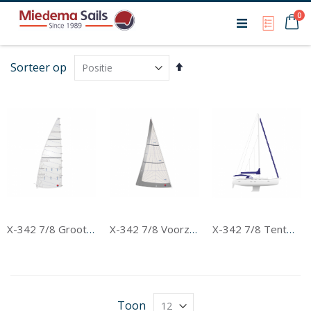
Ca
0
My Qu
Van
Sorteer op
hoog
naar
laag
sorteren
X-342 7/8 Grootzeil
X-342 7/8 Voorzeil
X-342 7/8 Tentwerk
Toon