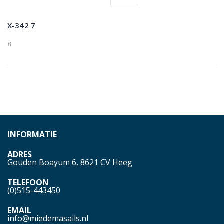
X-342 7
8
INFORMATIE
ADRES
Gouden Boayum 6, 8621 CV Heeg
TELEFOON
(0)515-443450
EMAIL
info@miedemasails.nl