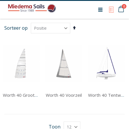
Ca
0
My Qu
Van
Sorteer op
hoog
naar
laag
sorteren
Worth 40 Voorzeil
Worth 40 Grootzeil
Worth 40 Tentwerk
Toon