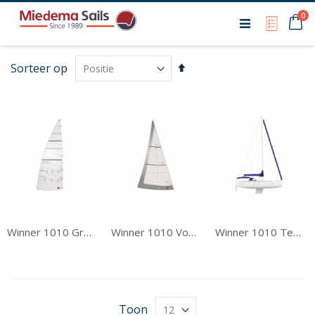
Ca
0
My Qu
Van
Sorteer op
hoog
naar
laag
sorteren
Winner 1010 Grootzeil
Winner 1010 Voorzeil
Winner 1010 Tentwerk
Toon