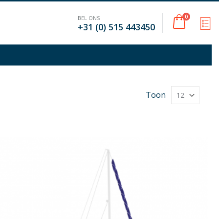
Cart
0
BEL ONS
M
+31 (0) 515 443450
Toon