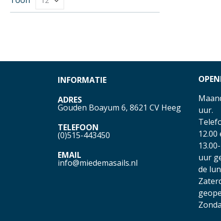
OPEN
INFORMATIE
Maand
ADRES
Gouden Boayum 6, 8621 CV Heeg
uur.
Telefo
TELEFOON
12.00
(0)515-443450
13.00-
EMAIL
uur g
info@miedemasails.nl
de lu
Zater
geope
Zonda