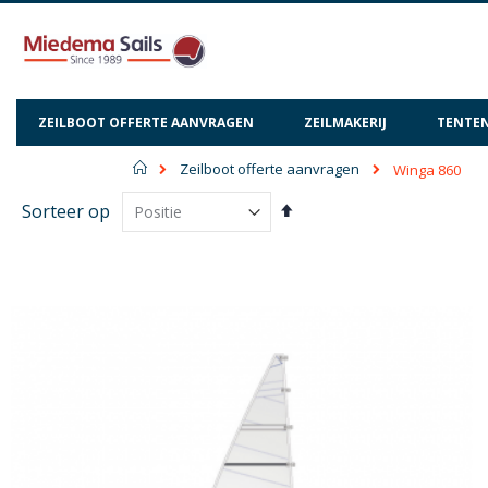
ZEILBOOT OFFERTE AANVRAGEN
ZEILMAKERIJ
TENTEN
Home
Zeilboot offerte aanvragen
Winga 860
Van
Sorteer op
hoog
naar
laag
sorteren