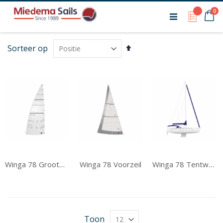
Ca
pr
0
My Qu
Van
Sorteer op
hoog
naar
laag
sorteren
Winga 78 Voorzeil
Winga 78 Grootzeil
Winga 78 Tentwerk
Toon