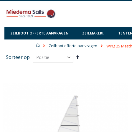
ZEILBOOT OFFERTE AANVRAGEN
ZEILMAKERIJ
TENTEN
Home
Zeilboot offerte aanvragen
Wing 25 Mast
Van
Sorteer op
hoog
naar
laag
sorteren