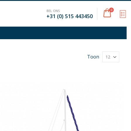
Cart
0
BEL ONS
M
+31 (0) 515 443450
Toon