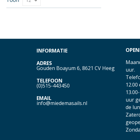
OPEN
INFORMATIE
Maand
ADRES
Gouden Boayum 6, 8621 CV Heeg
uur.
Telefo
TELEFOON
12.00
(0)515-443450
13.00-
EMAIL
uur g
info@miedemasails.nl
de lu
Zater
geope
Zonda