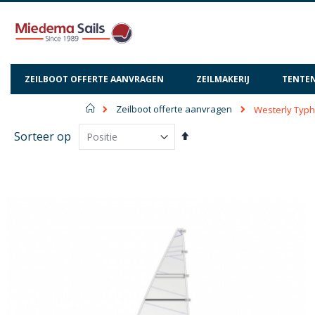
ZEILBOOT OFFERTE AANVRAGEN
ZEILMAKERIJ
TENTEN
Home
Zeilboot offerte aanvragen
Westerly Typ
Van
Sorteer op
hoog
naar
laag
sorteren