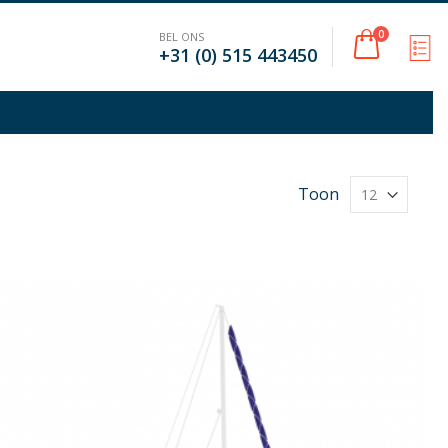
Cart
0
BEL ONS
M
+31 (0) 515 443450
Toon