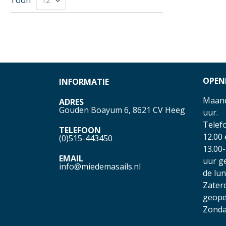
OPEN
INFORMATIE
Maand
ADRES
Gouden Boayum 6, 8621 CV Heeg
uur.
Telefo
TELEFOON
12.00
(0)515-443450
13.00-
EMAIL
uur g
info@miedemasails.nl
de lu
Zater
geope
Zonda