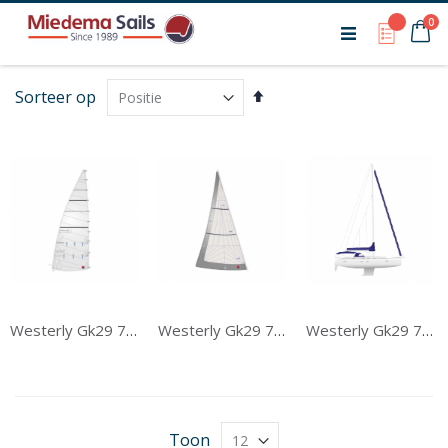
Ca
pr
0
My Qu
Van
Sorteer op
hoog
naar
laag
sorteren
Westerly Gk29 7/8 Rig Grootzeil
Westerly Gk29 7/8 Rig Voorzeil
Westerly Gk29 7/8 Rig Tentwerk
Toon