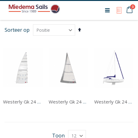
Ca
0
My Qu
Van
Sorteer op
hoog
naar
laag
sorteren
Westerly Gk 24 3/4 Rig Grootzeil
Westerly Gk 24 3/4 Rig Voorzeil
Westerly Gk 24 3/4 Rig Tentwerk
Toon