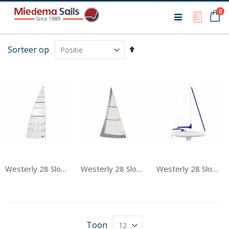
Ca
0
My Qu
Van
Sorteer op
hoog
naar
laag
sorteren
Westerly 28 Sloop Grootzeil
Westerly 28 Sloop Voorzeil
Westerly 28 Sloop Tentwerk
Toon