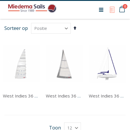
Ca
0
My Qu
Van
Sorteer op
hoog
naar
laag
sorteren
West Indies 36 & 38 Sloop Grootzeil
West Indies 36 & 38 Sloop Voorzeil
West Indies 36 & 38 Sloop Tentwerk
Toon