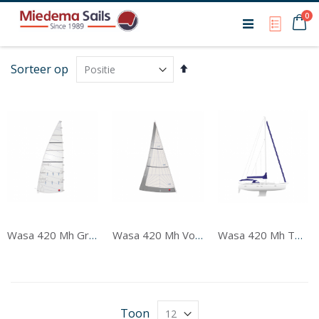
Ca
0
My Qu
Van
Sorteer op
hoog
naar
laag
sorteren
Wasa 420 Mh Grootzeil
Wasa 420 Mh Voorzeil
Wasa 420 Mh Tentwerk
Toon