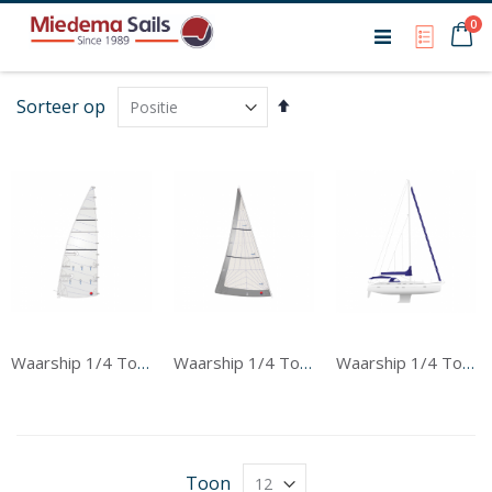
Ca
0
My Qu
Van
Sorteer op
hoog
naar
laag
sorteren
Waarship 1/4 Ton Grootzeil
Waarship 1/4 Ton Voorzeil
Waarship 1/4 Ton Tentwerk
Toon