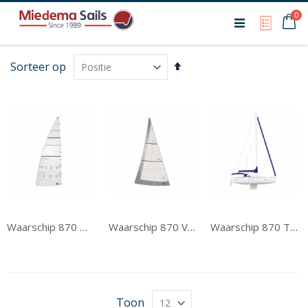
Ca
0
My Qu
Van
Sorteer op
hoog
naar
laag
sorteren
Waarschip 870 Grootzeil
Waarschip 870 Voorzeil
Waarschip 870 Tentwerk
Toon