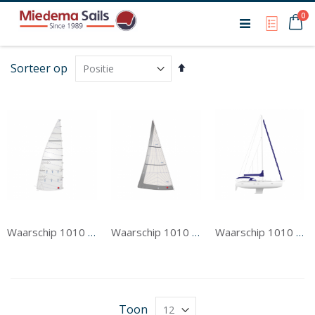
Ca
0
My Qu
Van
Sorteer op
hoog
naar
laag
sorteren
Waarschip 1010 Grootzeil
Waarschip 1010 Voorzeil
Waarschip 1010 Tentwerk
Toon