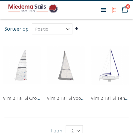
Ca
0
My Qu
Van
Sorteer op
hoog
naar
laag
sorteren
Vilm 2 Tall Sl Grootzeil
Vilm 2 Tall Sl Voorzeil
Vilm 2 Tall Sl Tentwerk
Toon