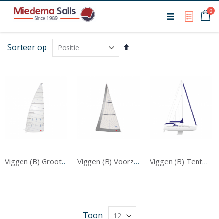
Ca
0
My Qu
Van
Sorteer op
hoog
naar
laag
sorteren
Viggen (B) Grootzeil
Viggen (B) Voorzeil
Viggen (B) Tentwerk
Toon