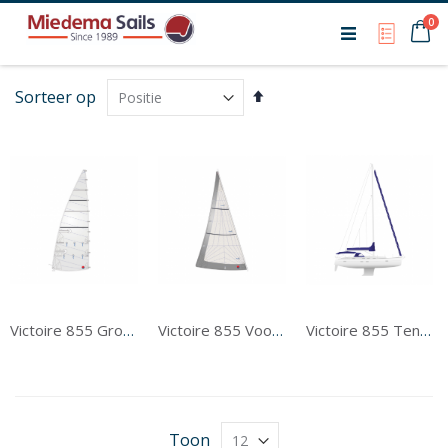
Ca
0
My Qu
Van
Sorteer op
hoog
naar
laag
sorteren
Victoire 855 Grootzeil
Victoire 855 Voorzeil
Victoire 855 Tentwerk
Toon