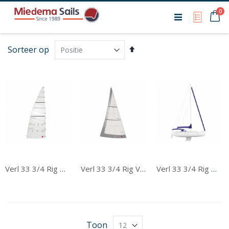
Ca
0
My Qu
Van
Sorteer op
hoog
naar
laag
sorteren
Verl 33 3/4 Rig Grootzeil
Verl 33 3/4 Rig Voorzeil
Verl 33 3/4 Rig Tentwerk
Toon