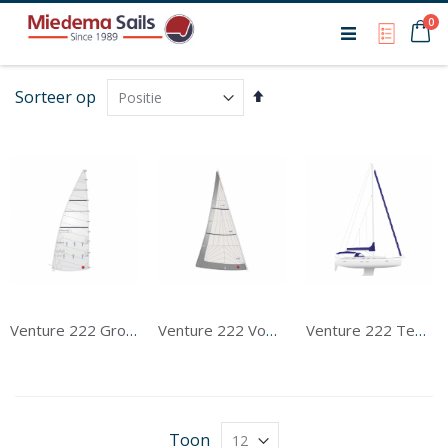
Ca
0
My Qu
Van
Sorteer op
hoog
naar
laag
sorteren
Venture 222 Grootzeil
Venture 222 Voorzeil
Venture 222 Tentwerk
Toon