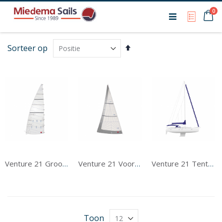
Ca
0
My Qu
Van
Sorteer op
hoog
naar
laag
sorteren
Venture 21 Grootzeil
Venture 21 Voorzeil
Venture 21 Tentwerk
Toon