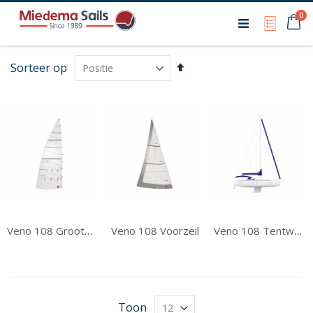
Ca
0
My Qu
Van
Sorteer op
hoog
naar
laag
sorteren
Veno 108 Voorzeil
Veno 108 Grootzeil
Veno 108 Tentwerk
Toon