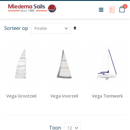
Ca
0
My Qu
Van
Sorteer op
hoog
naar
laag
sorteren
Vega Grootzeil
Vega Voorzeil
Vega Tentwerk
Toon