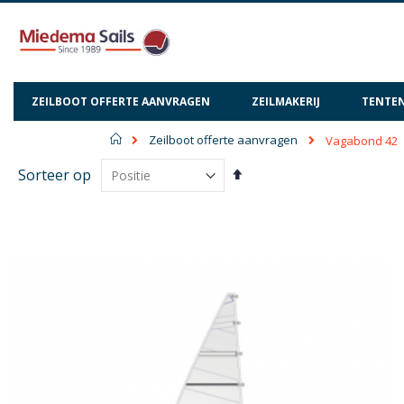
ZEILBOOT OFFERTE AANVRAGEN
ZEILMAKERIJ
TENTEN
Home
Zeilboot offerte aanvragen
Vagabond 42
Van
Sorteer op
hoog
naar
laag
sorteren