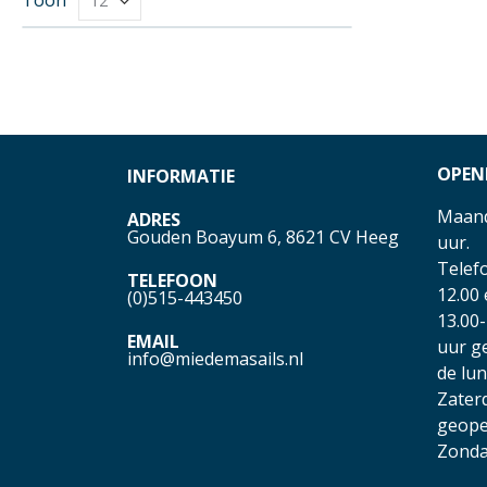
OPEN
INFORMATIE
Maand
ADRES
Gouden Boayum 6, 8621 CV Heeg
uur.
Telefo
TELEFOON
12.00
(0)515-443450
13.00-
EMAIL
uur g
info@miedemasails.nl
de lu
Zater
geope
Zonda