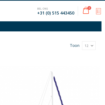
Cart
0
BEL ONS
M
+31 (0) 515 443450
Toon