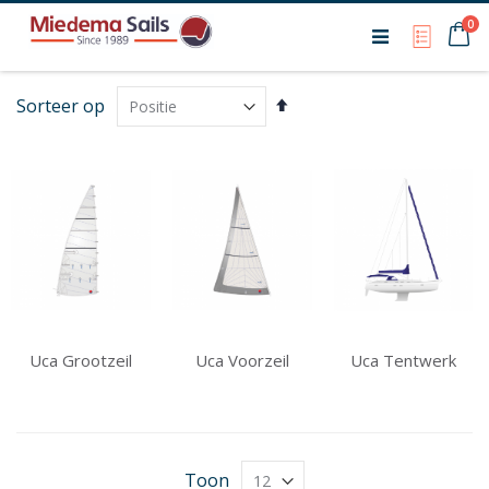
Ca
0
My Qu
Van
Sorteer op
hoog
naar
laag
sorteren
Uca Grootzeil
Uca Voorzeil
Uca Tentwerk
Toon