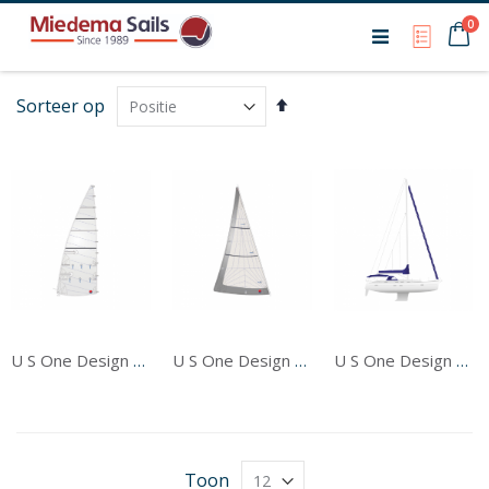
Ca
0
My Qu
Van
Sorteer op
hoog
naar
laag
sorteren
U S One Design Grootzeil
U S One Design Voorzeil
U S One Design Tentwerk
Toon