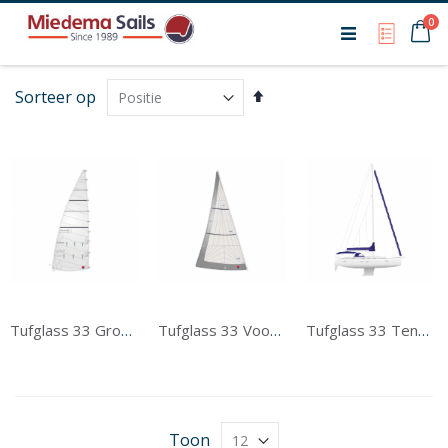
Ca
0
My Qu
Van
Sorteer op
hoog
naar
laag
sorteren
Tufglass 33 Grootzeil
Tufglass 33 Voorzeil
Tufglass 33 Tentwerk
Toon